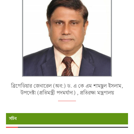
ব্রিগেডিয়ার জেনারেল (অব:) ড. এ কে এম শামছুল ইসলাম,
উপদেষ্টা (প্রতিমন্ত্রী পদমর্যাদা) , প্রতিরক্ষা মন্ত্রণালয়
সচিব