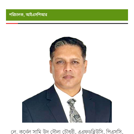
পরিচালক, আইএসপিআর
লে. কর্নেল সামি উদ দৌলা চৌধুরী, এএফডব্লিউসি, পিএসসি,