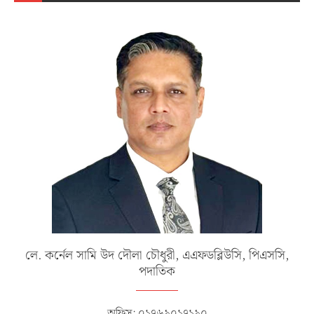
লে. কর্নেল সামি উদ দৌলা চৌধুরী, এএফডব্লিউসি, পিএসসি,
পদাতিক
অফিস: ০১৭৬৯০১৭১৯০