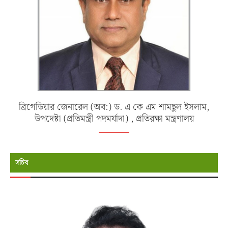
ব্রিগেডিয়ার জেনারেল (অব:) ড. এ কে এম শামছুল ইসলাম,
উপদেষ্টা (প্রতিমন্ত্রী পদমর্যাদা) , প্রতিরক্ষা মন্ত্রণালয়
সচিব