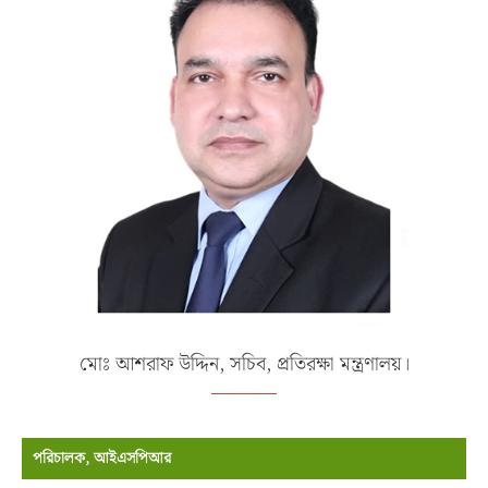
মোঃ আশরাফ উদ্দিন, সচিব, প্রতিরক্ষা মন্ত্রণালয়।
পরিচালক, আইএসপিআর