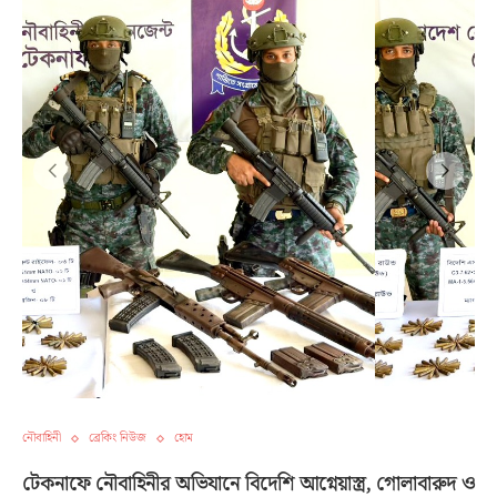
নৌবাহিনী
ব্রেকিং নিউজ
হোম
টেকনাফে নৌবাহিনীর অভিযানে বিদেশি আগ্নেয়াস্ত্র, গোলাবারুদ ও