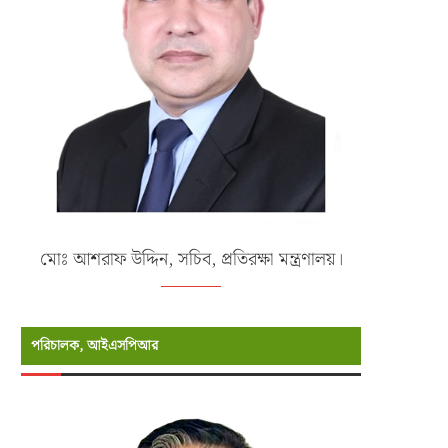
মোঃ আশরাফ উদ্দিন, সচিব, প্রতিরক্ষা মন্ত্রণালয়।
পরিচালক, আইএসপিআর