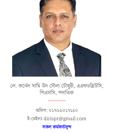
লে. কর্নেল সামি উদ দৌলা চৌধুরী, এএফডব্লিউসি,
পিএসসি, পদাতিক
অফিস: ০১৭৬৯০১৭১৯০
ই-মেইলঃ dirispr@gmail.com
সকল কর্মকর্তাবৃন্দ