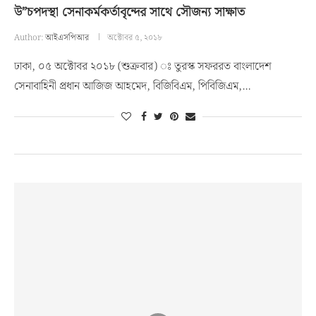
উ”চপদস্থা সেনাকর্মকর্তাবৃন্দের সাথে সৌজন্য সাক্ষাত
Author:
আইএসপিআর
অক্টোবর ৫, ২০১৮
ঢাকা, ০৫ অক্টোবর ২০১৮ (শুক্রবার) ঃ তুরস্ক সফররত বাংলাদেশ
সেনাবাহিনী প্রধান আজিজ আহমেদ, বিজিবিএম, পিবিজিএম,…