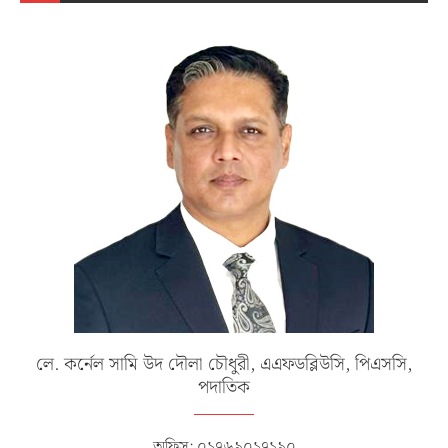
লে. কর্নেল সামি উদ দৌলা চৌধুরী, এএফডব্লিউসি, পিএসসি,
পদাতিক
অফিস: ০১৭৬৯০১৭১৯০