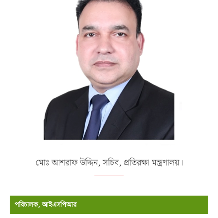
মোঃ আশরাফ উদ্দিন, সচিব, প্রতিরক্ষা মন্ত্রণালয়।
পরিচালক, আইএসপিআর