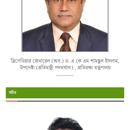
ব্রিগেডিয়ার জেনারেল (অব:) ড. এ কে এম শামছুল ইসলাম,
উপদেষ্টা (প্রতিমন্ত্রী পদমর্যাদা) , প্রতিরক্ষা মন্ত্রণালয়
সচিব