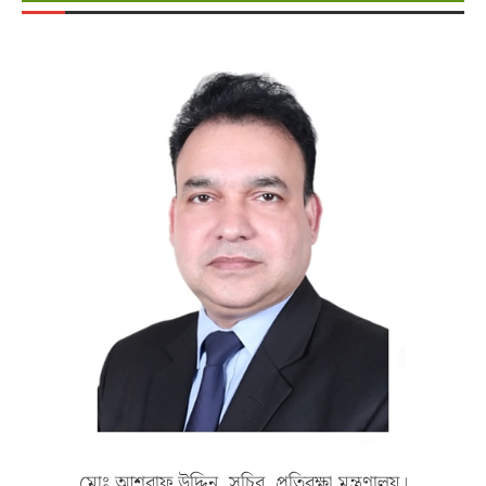
মোঃ আশরাফ উদ্দিন, সচিব, প্রতিরক্ষা মন্ত্রণালয়।