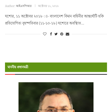
Author:
আইএসপিআর
অক্টোবর ১১, ২০১৮
যশোর, ১১ অক্টোবর ২০১৮ ঃ- বাংলাদেশ বিমান বাহিনীর আন্তঃঘাঁটি হকি
প্রতিযোগিতা বৃহষ্পতিবার (১১-১০-১৮) যশোরে অবস্থিাত…
মাননীয় প্রধানমন্রী