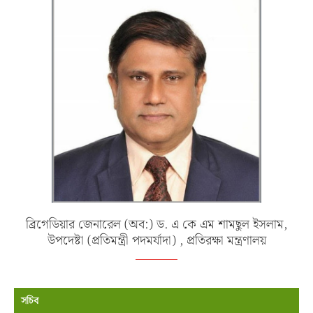
ব্রিগেডিয়ার জেনারেল (অব:) ড. এ কে এম শামছুল ইসলাম,
উপদেষ্টা (প্রতিমন্ত্রী পদমর্যাদা) , প্রতিরক্ষা মন্ত্রণালয়
সচিব