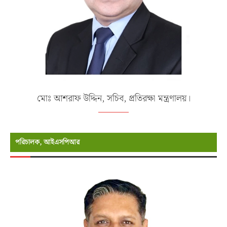
মোঃ আশরাফ উদ্দিন, সচিব, প্রতিরক্ষা মন্ত্রণালয়।
পরিচালক, আইএসপিআর