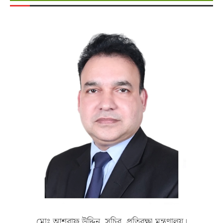
মোঃ আশরাফ উদ্দিন, সচিব, প্রতিরক্ষা মন্ত্রণালয়।