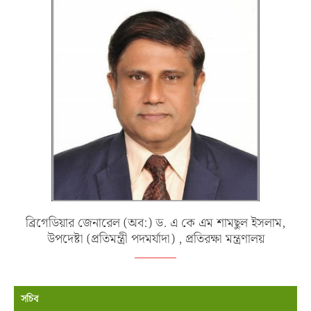
ব্রিগেডিয়ার জেনারেল (অব:) ড. এ কে এম শামছুল ইসলাম,
উপদেষ্টা (প্রতিমন্ত্রী পদমর্যাদা) , প্রতিরক্ষা মন্ত্রণালয়
সচিব