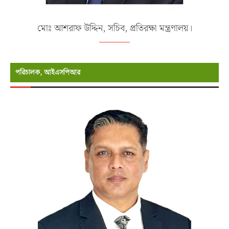
মোঃ আশরাফ উদ্দিন, সচিব, প্রতিরক্ষা মন্ত্রণালয়।
পরিচালক, আইএসপিআর