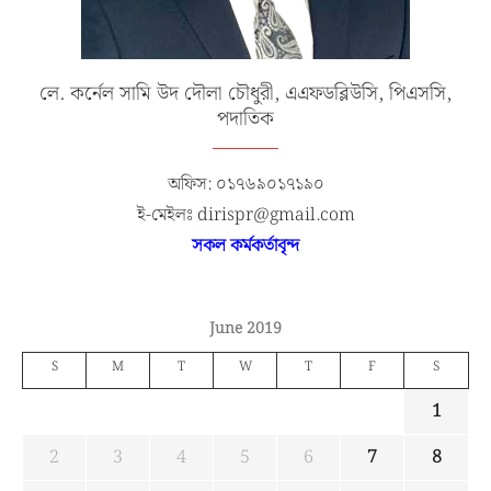
লে. কর্নেল সামি উদ দৌলা চৌধুরী, এএফডব্লিউসি, পিএসসি,
পদাতিক
অফিস: ০১৭৬৯০১৭১৯০
ই-মেইলঃ dirispr@gmail.com
সকল কর্মকর্তাবৃন্দ
June 2019
S
M
T
W
T
F
S
1
2
3
4
5
6
7
8