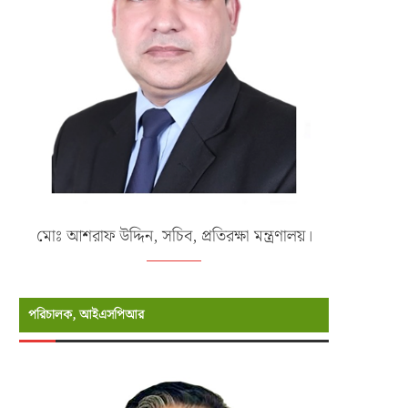
মোঃ আশরাফ উদ্দিন, সচিব, প্রতিরক্ষা মন্ত্রণালয়।
পরিচালক, আইএসপিআর