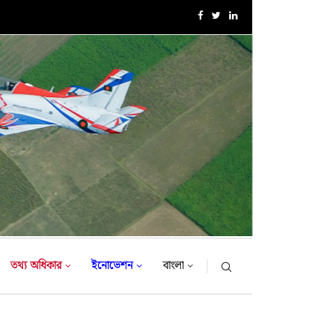
এক্সারসাইজ টাইগার লাইটনিং-২০২৬ এর উদ্বোধনী অনুষ্ঠান
তথ্য অধিকার
ইনোভেশন
বাংলা