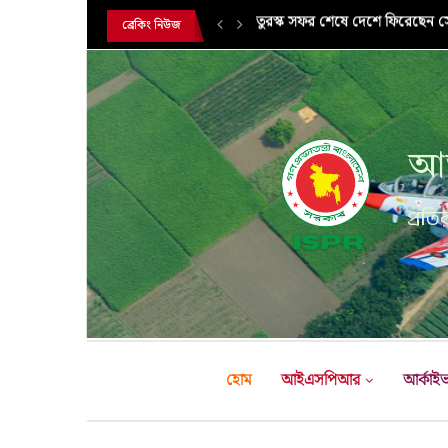
সরকারি সফরে তুরস্ক গমন করলেন সে
ব্রেকিং নিউজ
আন
প্রতির
হোম
আইএসপিআর
আর্কাই