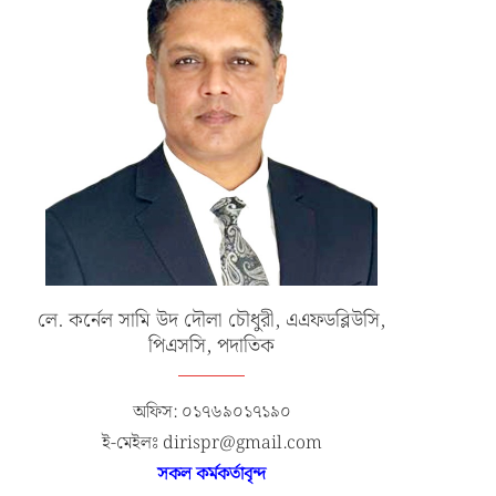
লে. কর্নেল সামি উদ দৌলা চৌধুরী, এএফডব্লিউসি,
পিএসসি, পদাতিক
অফিস: ০১৭৬৯০১৭১৯০
ই-মেইলঃ dirispr@gmail.com
সকল কর্মকর্তাবৃন্দ