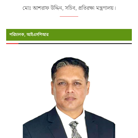
মোঃ আশরাফ উদ্দিন, সচিব, প্রতিরক্ষা মন্ত্রণালয়।
পরিচালক, আইএসপিআর