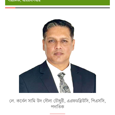
পরিচালক, আইএসপিআর
লে. কর্নেল সামি উদ দৌলা চৌধুরী, এএফডব্লিউসি, পিএসসি,
পদাতিক