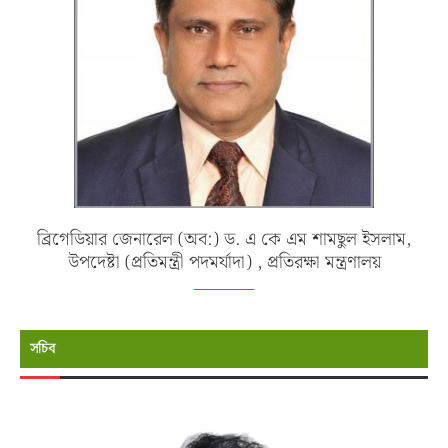
ব্রিগেডিয়ার জেনারেল (অব:) ড. এ কে এম শামছুল ইসলাম,
উপদেষ্টা (প্রতিমন্ত্রী পদমর্যাদা) , প্রতিরক্ষা মন্ত্রণালয়
সচিব