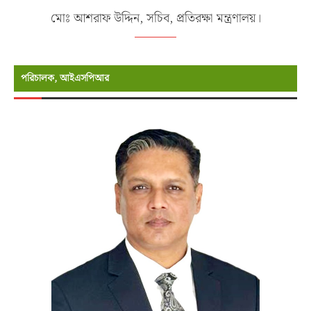
মোঃ আশরাফ উদ্দিন, সচিব, প্রতিরক্ষা মন্ত্রণালয়।
পরিচালক, আইএসপিআর