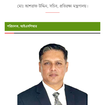
মোঃ আশরাফ উদ্দিন, সচিব, প্রতিরক্ষা মন্ত্রণালয়।
পরিচালক, আইএসপিআর