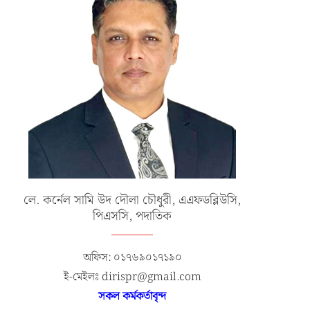
লে. কর্নেল সামি উদ দৌলা চৌধুরী, এএফডব্লিউসি,
পিএসসি, পদাতিক
অফিস: ০১৭৬৯০১৭১৯০
ই-মেইলঃ dirispr@gmail.com
সকল কর্মকর্তাবৃন্দ