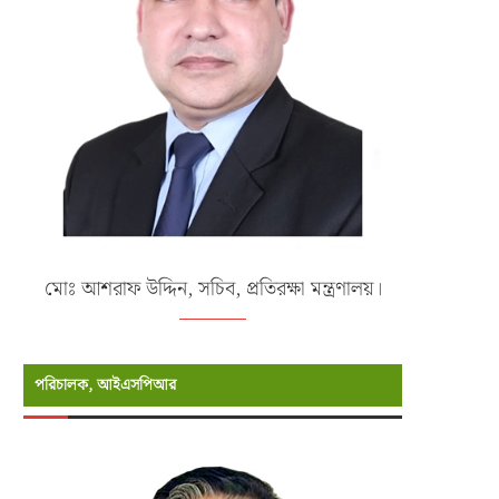
মোঃ আশরাফ উদ্দিন, সচিব, প্রতিরক্ষা মন্ত্রণালয়।
পরিচালক, আইএসপিআর