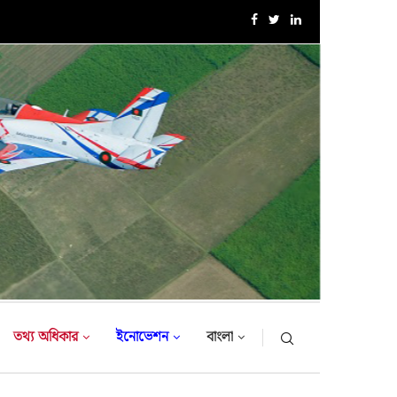
১৮-তম নৌবাহিনী প্রধান হিসেবে নিয়োগ পেলেন রিয়ার এডমিরাল...
তথ্য অধিকার
ইনোভেশন
বাংলা