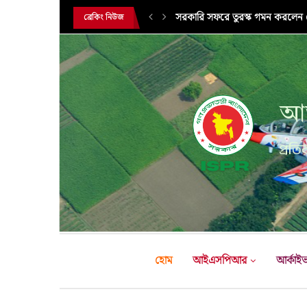
এক্সারসাইজ টাইগার লাইটনিং-২০২৬ এ
ব্রেকিং নিউজ
আন
প্রতির
হোম
আইএসপিআর
আর্কাই