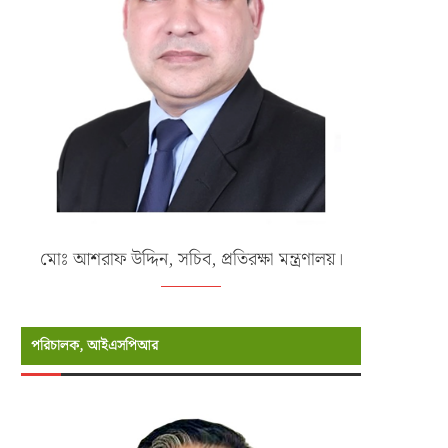
মোঃ আশরাফ উদ্দিন, সচিব, প্রতিরক্ষা মন্ত্রণালয়।
পরিচালক, আইএসপিআর