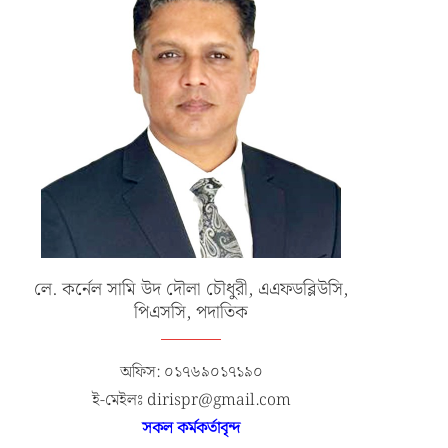
লে. কর্নেল সামি উদ দৌলা চৌধুরী, এএফডব্লিউসি,
পিএসসি, পদাতিক
অফিস: ০১৭৬৯০১৭১৯০
ই-মেইলঃ dirispr@gmail.com
সকল কর্মকর্তাবৃন্দ