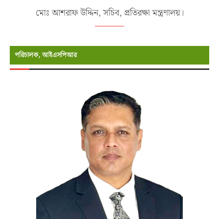
মোঃ আশরাফ উদ্দিন, সচিব, প্রতিরক্ষা মন্ত্রণালয়।
পরিচালক, আইএসপিআর