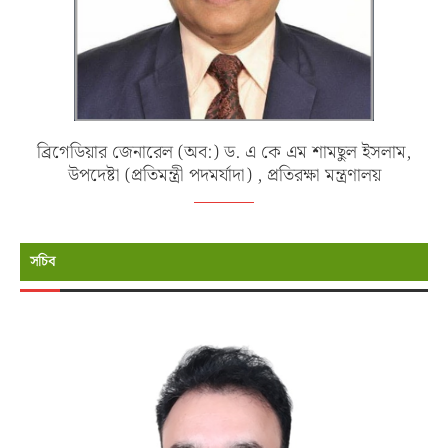
ব্রিগেডিয়ার জেনারেল (অব:) ড. এ কে এম শামছুল ইসলাম,
উপদেষ্টা (প্রতিমন্ত্রী পদমর্যাদা) , প্রতিরক্ষা মন্ত্রণালয়
সচিব