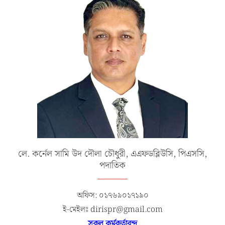
লে. কর্নেল সামি উদ দৌলা চৌধুরী, এএফডব্লিউসি, পিএসসি,
পদাতিক
অফিস: ০১৭৬৯০১৭১৯০
ই-মেইলঃ dirispr@gmail.com
সকল কর্মকর্তাবৃন্দ