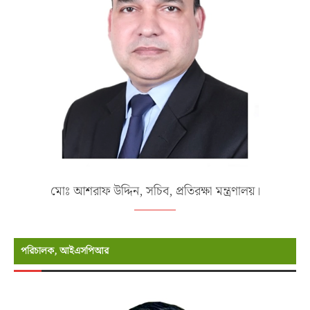
মোঃ আশরাফ উদ্দিন, সচিব, প্রতিরক্ষা মন্ত্রণালয়।
পরিচালক, আইএসপিআর