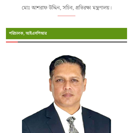
মোঃ আশরাফ উদ্দিন, সচিব, প্রতিরক্ষা মন্ত্রণালয়।
পরিচালক, আইএসপিআর