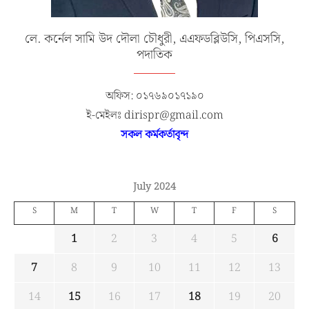
লে. কর্নেল সামি উদ দৌলা চৌধুরী, এএফডব্লিউসি, পিএসসি,
পদাতিক
অফিস: ০১৭৬৯০১৭১৯০
ই-মেইলঃ dirispr@gmail.com
সকল কর্মকর্তাবৃন্দ
July 2024
S
M
T
W
T
F
S
1
2
3
4
5
6
7
8
9
10
11
12
13
14
15
16
17
18
19
20