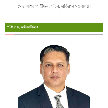
মোঃ আশরাফ উদ্দিন, সচিব, প্রতিরক্ষা মন্ত্রণালয়।
পরিচালক, আইএসপিআর