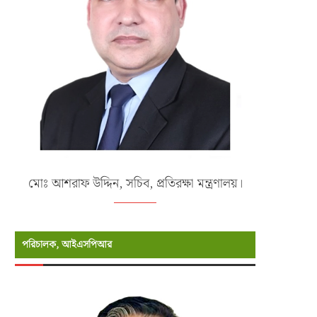
মোঃ আশরাফ উদ্দিন, সচিব, প্রতিরক্ষা মন্ত্রণালয়।
পরিচালক, আইএসপিআর