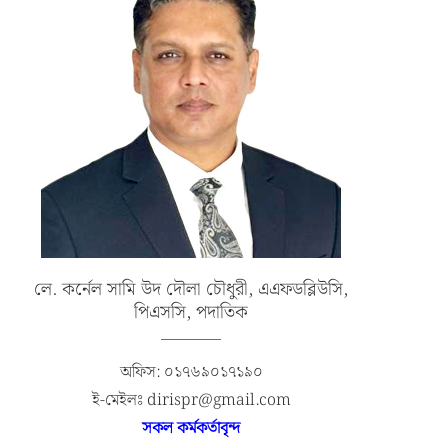
লে. কর্নেল সামি উদ দৌলা চৌধুরী, এএফডব্লিউসি,
পিএসসি, পদাতিক
অফিস: ০১৭৬৯০১৭১৯০
ই-মেইলঃ dirispr@gmail.com
সকল কর্মকর্তাবৃন্দ