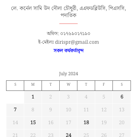
লে. কর্নেল সামি উদ দৌলা চৌধুরী, এএফডব্লিউসি, পিএসসি,
পদাতিক
অফিস: ০১৭৬৯০১৭১৯০
ই-মেইলঃ dirispr@gmail.com
সকল কর্মকর্তাবৃন্দ
July 2024
S
M
T
W
T
F
S
1
2
3
4
5
6
7
8
9
10
11
12
13
14
15
16
17
18
19
20
21
22
23
24
25
26
27