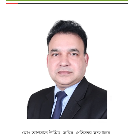
মোঃ আশরাফ উদ্দিন, সচিব, প্রতিরক্ষা মন্ত্রণালয়।