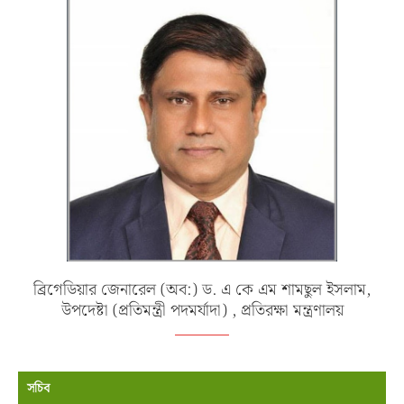
ব্রিগেডিয়ার জেনারেল (অব:) ড. এ কে এম শামছুল ইসলাম,
উপদেষ্টা (প্রতিমন্ত্রী পদমর্যাদা) , প্রতিরক্ষা মন্ত্রণালয়
সচিব