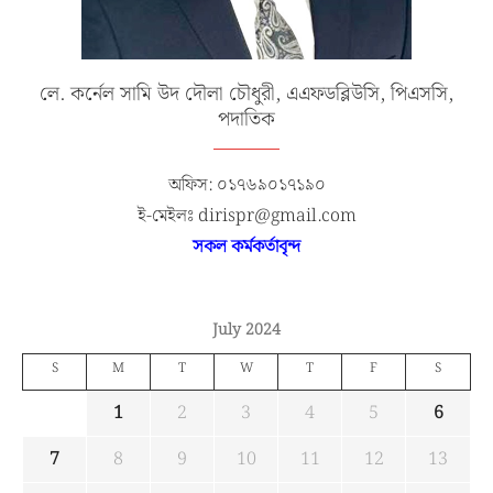
লে. কর্নেল সামি উদ দৌলা চৌধুরী, এএফডব্লিউসি, পিএসসি,
পদাতিক
অফিস: ০১৭৬৯০১৭১৯০
ই-মেইলঃ dirispr@gmail.com
সকল কর্মকর্তাবৃন্দ
July 2024
S
M
T
W
T
F
S
1
2
3
4
5
6
7
8
9
10
11
12
13