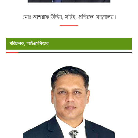
মোঃ আশরাফ উদ্দিন, সচিব, প্রতিরক্ষা মন্ত্রণালয়।
পরিচালক, আইএসপিআর