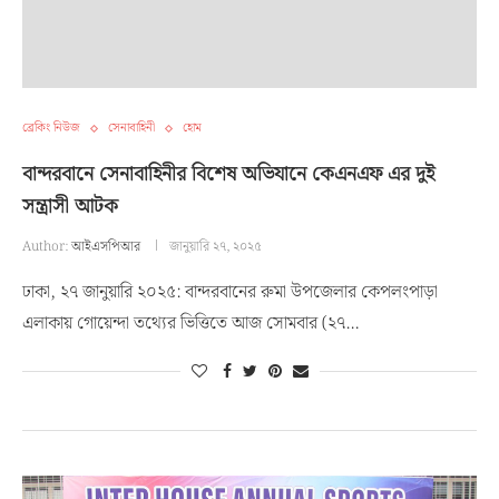
ব্রেকিং নিউজ
সেনাবাহিনী
হোম
বান্দরবানে সেনাবাহিনীর বিশেষ অভিযানে কেএনএফ এর দুই
সন্ত্রাসী আটক
Author:
আইএসপিআর
জানুয়ারি ২৭, ২০২৫
ঢাকা, ২৭ জানুয়ারি ২০২৫: বান্দরবানের রুমা উপজেলার কেপলংপাড়া
এলাকায় গোয়েন্দা তথ্যের ভিত্তিতে আজ সোমবার (২৭…