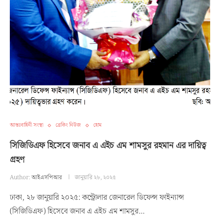
আন্তঃবাহিনী সংস্থা
ব্রেকিং নিউজ
হোম
সিজিডিএফ হিসেবে জনাব এ এইচ এম শামসুর রহমান এর দায়িত্ব
গ্রহণ
Author:
আইএসপিআর
জানুয়ারি ২৮, ২০২৫
ঢাকা, ২৮ জানুয়ারি ২০২৫: কন্ট্রোলার জেনারেল ডিফেন্স ফাইন্যান্স
(সিজিডিএফ) হিসেবে জনাব এ এইচ এম শামসুর…