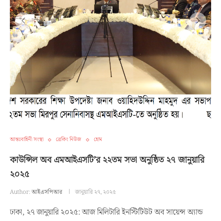
আন্তঃবাহিনী সংস্থা
ব্রেকিং নিউজ
হোম
কাউন্সিল অব এমআইএসটি’র ২২তম সভা অনুষ্ঠিত ২৭ জানুয়ারি
২০২৫
Author:
আইএসপিআর
জানুয়ারি ২৭, ২০২৫
ঢাকা, ২৭ জানুয়ারি ২০২৫: আজ মিলিটারি ইনস্টিটিউট অব সায়েন্স অ্যান্ড