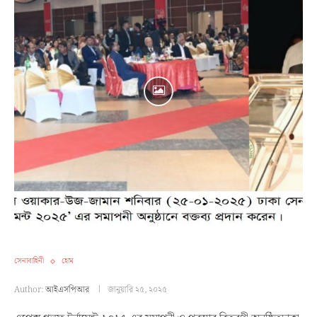
সেনাবাহিনী
হোম
Author:
আইএসপিআর
জানুয়ারি ২৫, ২০২৫