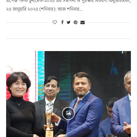
এপেক্স গলফ টুর্নামেন্ট-২০২৫ এর সমাপনী ও পুরস্কার বিতরণী অনুষ্ঠিতঢাকা,
২৫ জানুয়ারি ২০২৫ (শনিবার): আজ শনিবার…