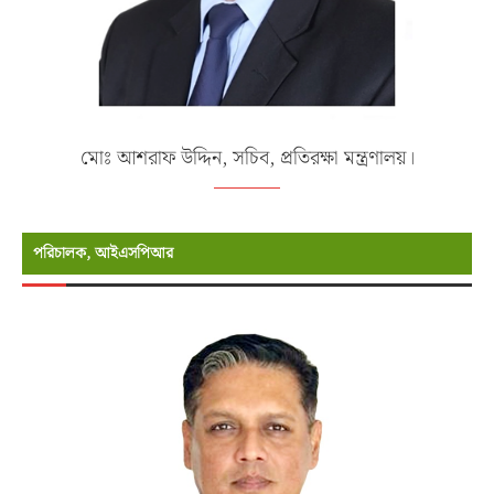
মোঃ আশরাফ উদ্দিন, সচিব, প্রতিরক্ষা মন্ত্রণালয়।
পরিচালক, আইএসপিআর