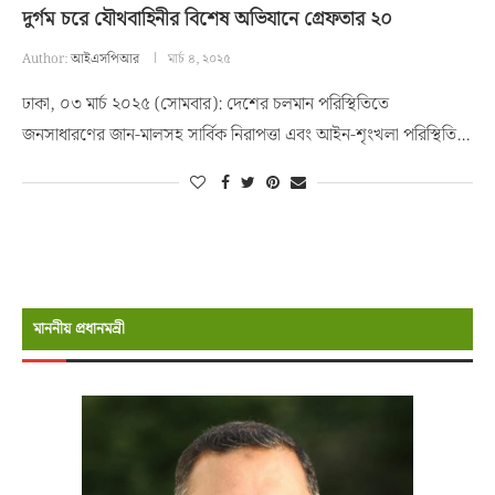
দুর্গম চরে যৌথবাহিনীর বিশেষ অভিযানে গ্রেফতার ২০
Author:
আইএসপিআর
মার্চ ৪, ২০২৫
ঢাকা, ০৩ মার্চ ২০২৫ (সোমবার): দেশের চলমান পরিস্থিতিতে
জনসাধারণের জান-মালসহ সার্বিক নিরাপত্তা এবং আইন-শৃংখলা পরিস্থিতি…
মাননীয় প্রধানমন্রী