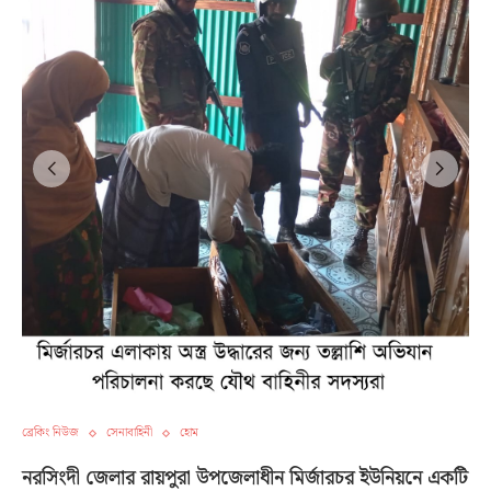
ব্রেকিং নিউজ
সেনাবাহিনী
হোম
নরসিংদী জেলার রায়পুরা উপজেলাধীন মির্জারচর ইউনিয়নে একটি