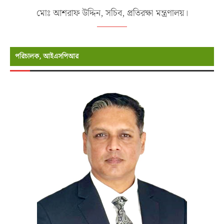
মোঃ আশরাফ উদ্দিন, সচিব, প্রতিরক্ষা মন্ত্রণালয়।
পরিচালক, আইএসপিআর