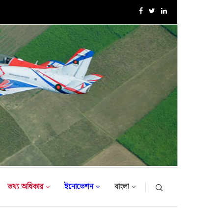
এক্সারসাইজ টাইগার লাইটনিং-২০২৬ এর উদ্বোধনী অনুষ্ঠান
তথ্য অধিকার
ইনোভেশন
বাংলা