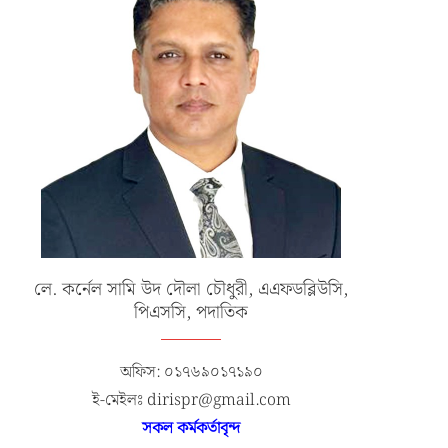
লে. কর্নেল সামি উদ দৌলা চৌধুরী, এএফডব্লিউসি,
পিএসসি, পদাতিক
অফিস: ০১৭৬৯০১৭১৯০
ই-মেইলঃ dirispr@gmail.com
সকল কর্মকর্তাবৃন্দ