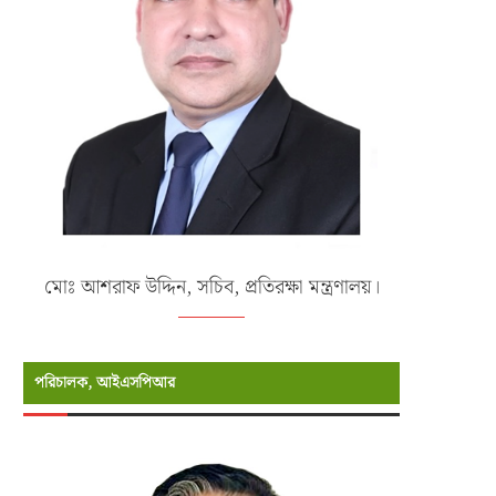
মোঃ আশরাফ উদ্দিন, সচিব, প্রতিরক্ষা মন্ত্রণালয়।
পরিচালক, আইএসপিআর