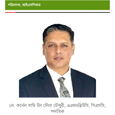
পরিচালক, আইএসপিআর
লে. কর্নেল সামি উদ দৌলা চৌধুরী, এএফডব্লিউসি, পিএসসি,
পদাতিক