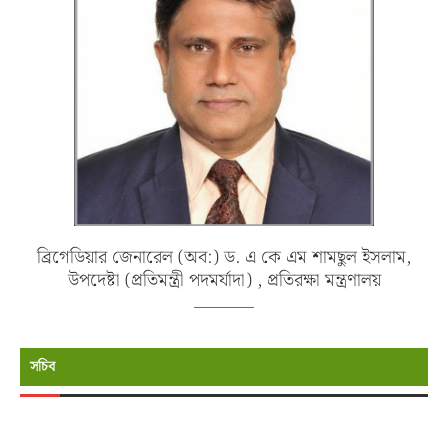
ব্রিগেডিয়ার জেনারেল (অব:) ড. এ কে এম শামছুল ইসলাম,
উপদেষ্টা (প্রতিমন্ত্রী পদমর্যাদা) , প্রতিরক্ষা মন্ত্রণালয়
সচিব