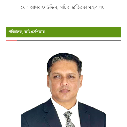
মোঃ আশরাফ উদ্দিন, সচিব, প্রতিরক্ষা মন্ত্রণালয়।
পরিচালক, আইএসপিআর