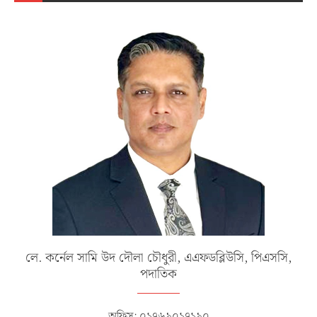
লে. কর্নেল সামি উদ দৌলা চৌধুরী, এএফডব্লিউসি, পিএসসি,
পদাতিক
অফিস: ০১৭৬৯০১৭১৯০