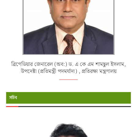
ব্রিগেডিয়ার জেনারেল (অব:) ড. এ কে এম শামছুল ইসলাম,
উপদেষ্টা (প্রতিমন্ত্রী পদমর্যাদা) , প্রতিরক্ষা মন্ত্রণালয়
সচিব