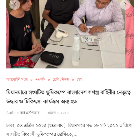
আন্তঃবাহিনী সংস্থা
এএফডি
ব্রেকিং নিউজ
হোম
মিয়ানমারে সংঘটিত ভূমিকম্পে বাংলাদেশ সশস্ত্র বাহিনীর নেতৃত্বে
উদ্ধার ও চিকিৎসা কার্যক্রম অব্যাহত
Author:
আইএসপিআর
এপ্রিল ৫, ২০২৫
ঢাকা, ০৪ এপ্রিল ২০২৫ (শুক্রবার): মিয়ানমারে গত ২৮ মার্চ ২০২৫ তারিখে
সংঘটিত বিধ্বংসী ভূমিকম্পের প্রেক্ষিতে,…