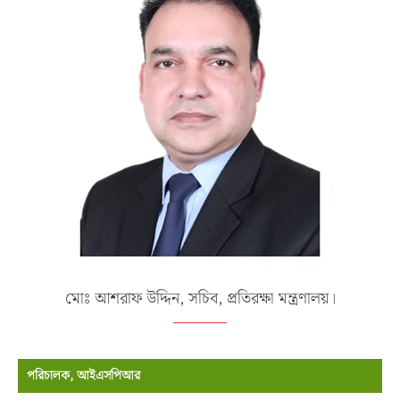
মোঃ আশরাফ উদ্দিন, সচিব, প্রতিরক্ষা মন্ত্রণালয়।
পরিচালক, আইএসপিআর