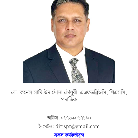
লে. কর্নেল সামি উদ দৌলা চৌধুরী, এএফডব্লিউসি, পিএসসি,
পদাতিক
অফিস: ০১৭৬৯০১৭১৯০
ই-মেইলঃ dirispr@gmail.com
সকল কর্মকর্তাবৃন্দ