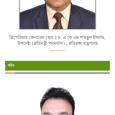
ব্রিগেডিয়ার জেনারেল (অব:) ড. এ কে এম শামছুল ইসলাম,
উপদেষ্টা (প্রতিমন্ত্রী পদমর্যাদা) , প্রতিরক্ষা মন্ত্রণালয়
সচিব