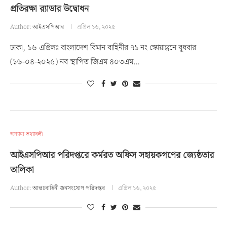
প্রতিরক্ষা র‌্যাডার উদ্বোধন
Author:
আইএসপিআর
এপ্রিল ১৬, ২০২৫
ঢাকা, ১৬ এপ্রিলঃ বাংলাদেশ বিমান বাহিনীর ৭১ নং স্কোয়াড্রনে বুধবার
(১৬-০৪-২০২৫) নব স্থাপিত জিএম ৪০৩এম…
অন্যান্য তথ্যাবলী
আইএসপিআর পরিদপ্তরে কর্মরত অফিস সহায়কগণের জ্যেষ্ঠতার
তালিকা
Author:
আন্তঃবাহিনী জনসংযোগ পরিদপ্তর
এপ্রিল ১৬, ২০২৫