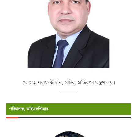
মোঃ আশরাফ উদ্দিন, সচিব, প্রতিরক্ষা মন্ত্রণালয়।
পরিচালক, আইএসপিআর