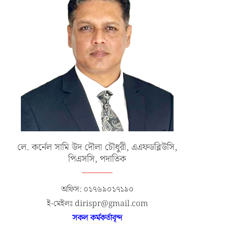
লে. কর্নেল সামি উদ দৌলা চৌধুরী, এএফডব্লিউসি,
পিএসসি, পদাতিক
অফিস: ০১৭৬৯০১৭১৯০
ই-মেইলঃ dirispr@gmail.com
সকল কর্মকর্তাবৃন্দ