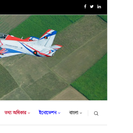
এক্সারসাইজ টাইগার লাইটনিং-২০২৬ এর উদ্বোধনী অনুষ্ঠান
তথ্য অধিকার
ইনোভেশন
বাংলা