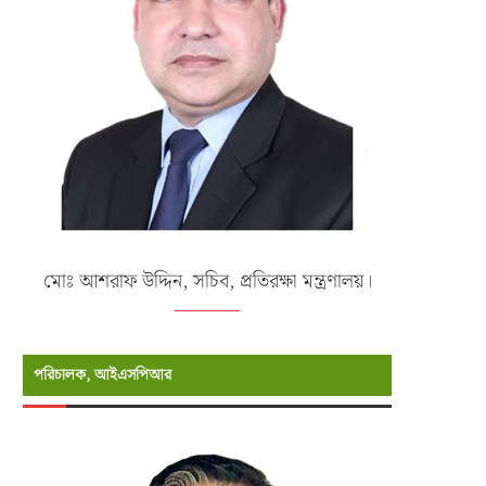
মোঃ আশরাফ উদ্দিন, সচিব, প্রতিরক্ষা মন্ত্রণালয়।
পরিচালক, আইএসপিআর