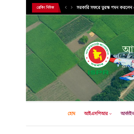
সরকারি সফরে তুরস্ক গমন করলেন সে
ব্রেকিং নিউজ
আন
প্রতির
হোম
আইএসপিআর
আর্কাই