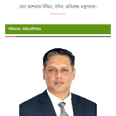
মোঃ আশরাফ উদ্দিন, সচিব, প্রতিরক্ষা মন্ত্রণালয়।
পরিচালক, আইএসপিআর