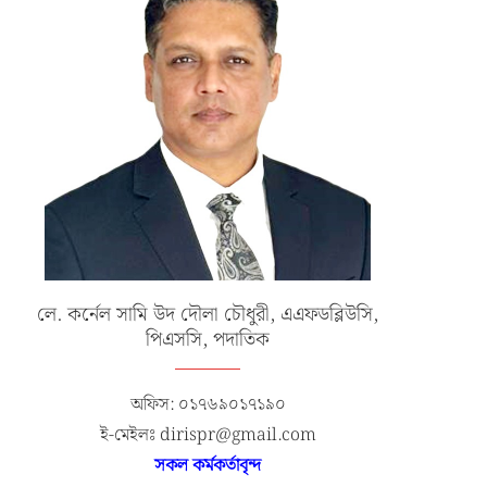
লে. কর্নেল সামি উদ দৌলা চৌধুরী, এএফডব্লিউসি,
পিএসসি, পদাতিক
অফিস: ০১৭৬৯০১৭১৯০
ই-মেইলঃ dirispr@gmail.com
সকল কর্মকর্তাবৃন্দ