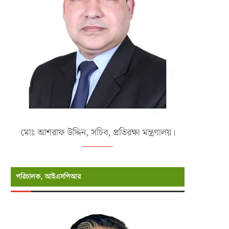
মোঃ আশরাফ উদ্দিন, সচিব, প্রতিরক্ষা মন্ত্রণালয়।
পরিচালক, আইএসপিআর