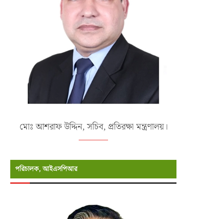
মোঃ আশরাফ উদ্দিন, সচিব, প্রতিরক্ষা মন্ত্রণালয়।
পরিচালক, আইএসপিআর