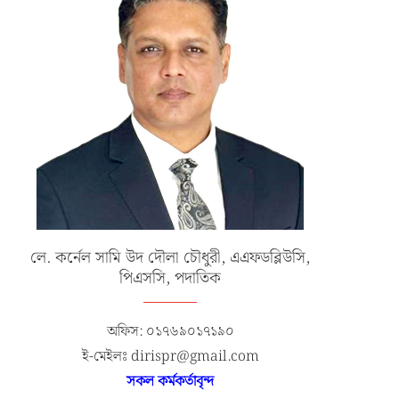
লে. কর্নেল সামি উদ দৌলা চৌধুরী, এএফডব্লিউসি,
পিএসসি, পদাতিক
অফিস: ০১৭৬৯০১৭১৯০
ই-মেইলঃ dirispr@gmail.com
সকল কর্মকর্তাবৃন্দ