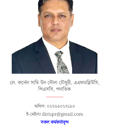
লে. কর্নেল সামি উদ দৌলা চৌধুরী, এএফডব্লিউসি,
পিএসসি, পদাতিক
অফিস: ০১৭৬৯০১৭১৯০
ই-মেইলঃ dirispr@gmail.com
সকল কর্মকর্তাবৃন্দ