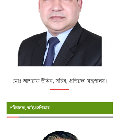
মোঃ আশরাফ উদ্দিন, সচিব, প্রতিরক্ষা মন্ত্রণালয়।
পরিচালক, আইএসপিআর