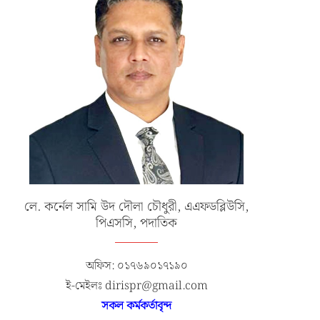
লে. কর্নেল সামি উদ দৌলা চৌধুরী, এএফডব্লিউসি,
পিএসসি, পদাতিক
অফিস: ০১৭৬৯০১৭১৯০
ই-মেইলঃ dirispr@gmail.com
সকল কর্মকর্তাবৃন্দ