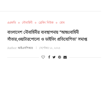
এএফডি
নৌবাহিনী
ব্রেকিং নিউজ
হোম
বাংলাদেশ নৌবাহিনীর ব্যবস্থাপনায় “আন্তঃবাহিনী
সাঁতার,ওয়াটারপোলো ও ডাইভিং প্রতিযোগিতা’ সমাপ্ত
Author:
আইএসপিআর
সেপ্টেম্বর ১৮, ২০২৫