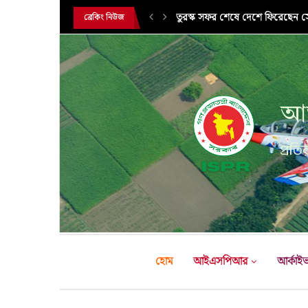
সরকারি সফরে তুরস্ক গমন করলেন সে
ব্রেকিং নিউজ
আন
প্রতির
হোম
আইএসপিআর
আর্কাই