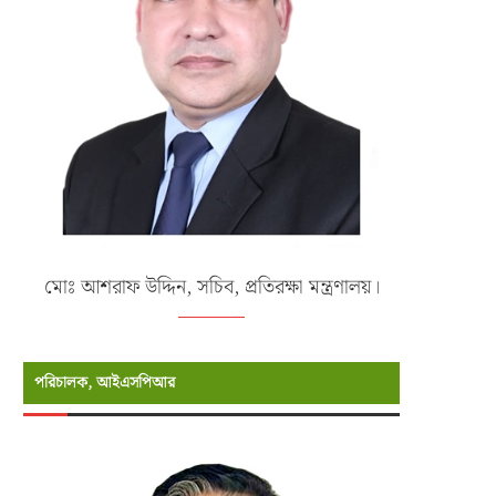
মোঃ আশরাফ উদ্দিন, সচিব, প্রতিরক্ষা মন্ত্রণালয়।
পরিচালক, আইএসপিআর