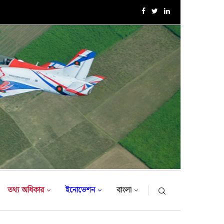
এক্সারসাইজ টাইগার লাইটনিং-২০২৬ এর উদ্বোধনী অনুষ্ঠান
তথ্য অধিকার
ইনোভেশন
বাংলা