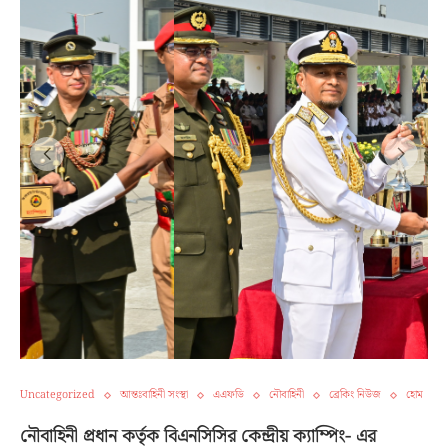
Uncategorized
আন্তঃবাহিনী সংস্থা
এএফডি
নৌবাহিনী
ব্রেকিং নিউজ
হোম
নৌবাহিনী প্রধান কর্তৃক বিএনসিসির কেন্দ্রীয় ক্যাম্পিং- এর