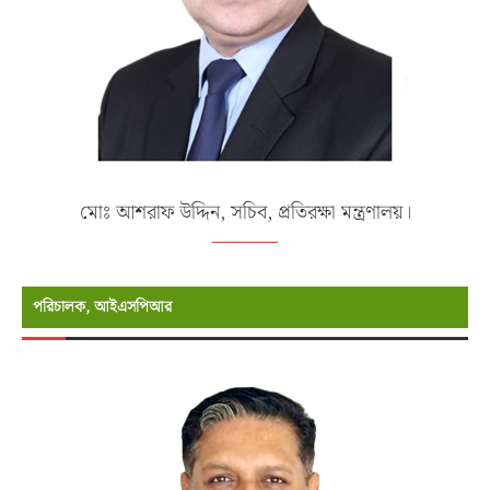
মোঃ আশরাফ উদ্দিন, সচিব, প্রতিরক্ষা মন্ত্রণালয়।
পরিচালক, আইএসপিআর