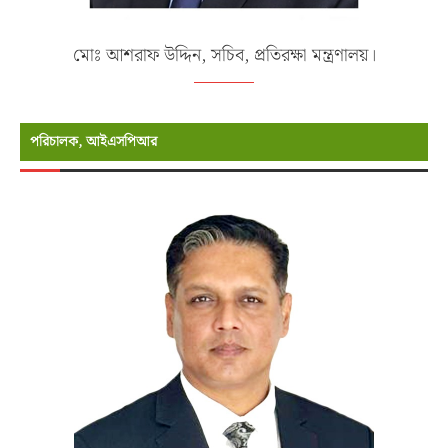
মোঃ আশরাফ উদ্দিন, সচিব, প্রতিরক্ষা মন্ত্রণালয়।
পরিচালক, আইএসপিআর