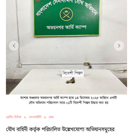
ব্রেকিং নিউজ
সেনাবাহিনী
হোম
যৌথ বাহিনী কর্তৃক পরিচালিত উল্লেখযোগ্য অভিযানসমূহের