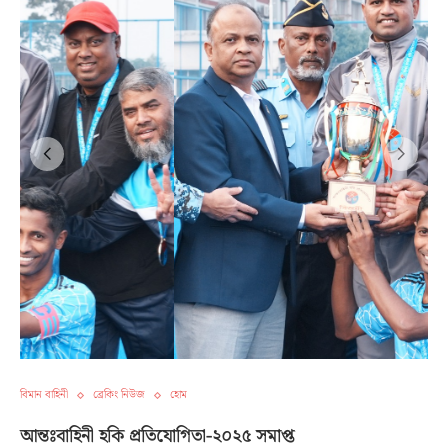
বিমান বাহিনী
ব্রেকিং নিউজ
হোম
আন্তঃবাহিনী হকি প্রতিযোগিতা-২০২৫ সমাপ্ত