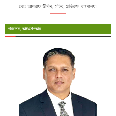
মোঃ আশরাফ উদ্দিন, সচিব, প্রতিরক্ষা মন্ত্রণালয়।
পরিচালক, আইএসপিআর