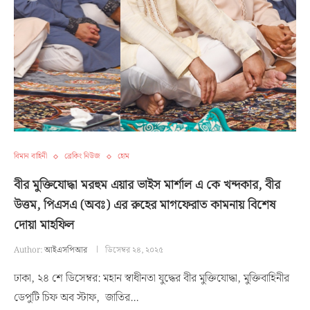
বিমান বাহিনী
ব্রেকিং নিউজ
হোম
বীর মুক্তিযোদ্ধা মরহুম এয়ার ভাইস মার্শাল এ কে খন্দকার, বীর
উত্তম, পিএসএ (অবঃ) এর রুহের মাগফেরাত কামনায় বিশেষ
দোয়া মাহফিল
Author:
আইএসপিআর
ডিসেম্বর ২৪, ২০২৫
ঢাকা, ২৪ শে ডিসেম্বর: মহান স্বাধীনতা যুদ্ধের বীর মুক্তিযোদ্ধা, মুক্তিবাহিনীর
ডেপুটি চিফ অব স্টাফ, জাতির…