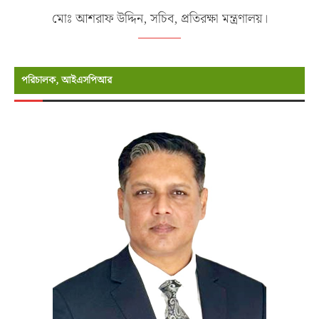
মোঃ আশরাফ উদ্দিন, সচিব, প্রতিরক্ষা মন্ত্রণালয়।
পরিচালক, আইএসপিআর