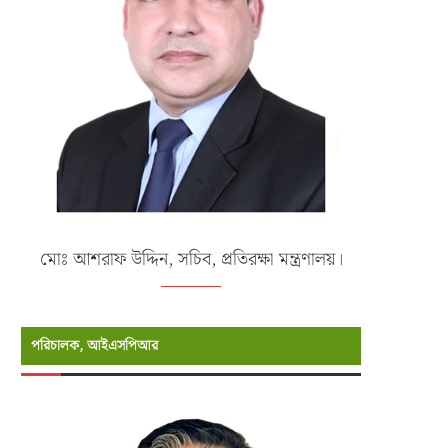
মোঃ আশরাফ উদ্দিন, সচিব, প্রতিরক্ষা মন্ত্রণালয়।
পরিচালক, আইএসপিআর