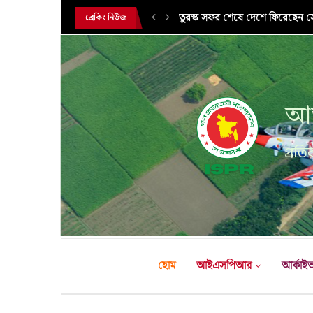
সরকারি সফরে তুরস্ক গমন করলেন সে
ব্রেকিং নিউজ
আন
প্রতির
হোম
আইএসপিআর
আর্কাই