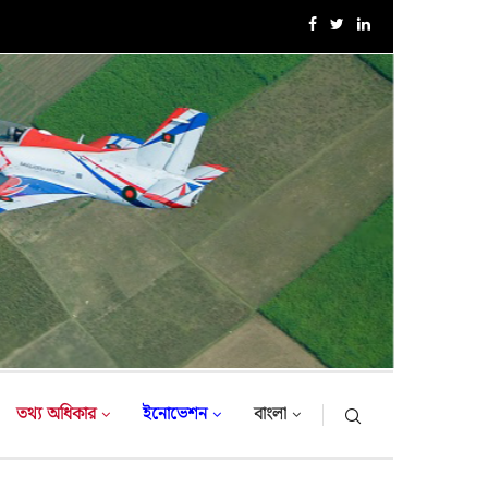
এক্সারসাইজ টাইগার লাইটনিং-২০২৬ এর উদ্বোধনী অনুষ্ঠান
তথ্য অধিকার
ইনোভেশন
বাংলা