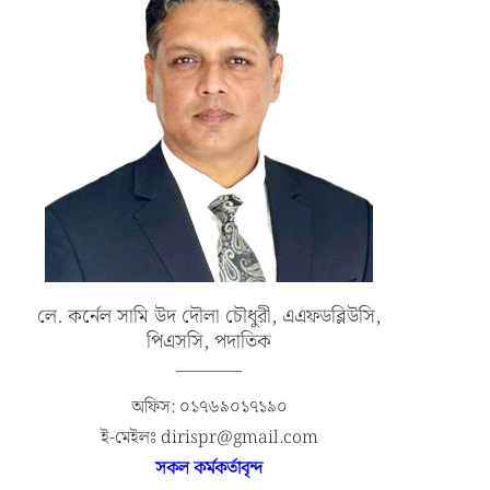
লে. কর্নেল সামি উদ দৌলা চৌধুরী, এএফডব্লিউসি,
পিএসসি, পদাতিক
অফিস: ০১৭৬৯০১৭১৯০
ই-মেইলঃ dirispr@gmail.com
সকল কর্মকর্তাবৃন্দ