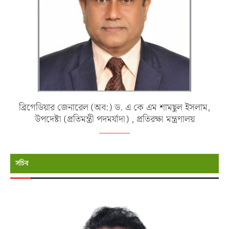
ব্রিগেডিয়ার জেনারেল (অব:) ড. এ কে এম শামছুল ইসলাম,
উপদেষ্টা (প্রতিমন্ত্রী পদমর্যাদা) , প্রতিরক্ষা মন্ত্রণালয়
সচিব