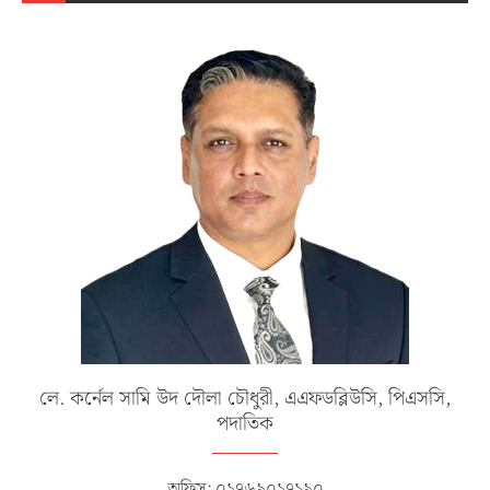
লে. কর্নেল সামি উদ দৌলা চৌধুরী, এএফডব্লিউসি, পিএসসি,
পদাতিক
অফিস: ০১৭৬৯০১৭১৯০