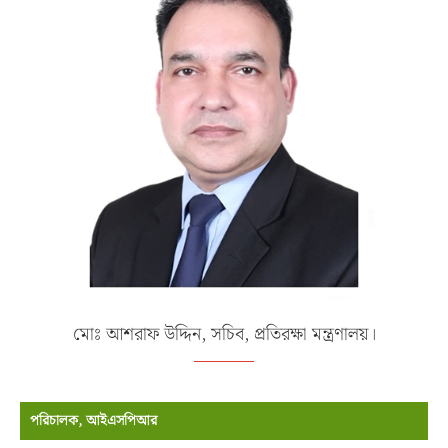
মোঃ আশরাফ উদ্দিন, সচিব, প্রতিরক্ষা মন্ত্রণালয়।
পরিচালক, আইএসপিআর