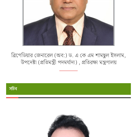
ব্রিগেডিয়ার জেনারেল (অব:) ড. এ কে এম শামছুল ইসলাম,
উপদেষ্টা (প্রতিমন্ত্রী পদমর্যাদা) , প্রতিরক্ষা মন্ত্রণালয়
সচিব