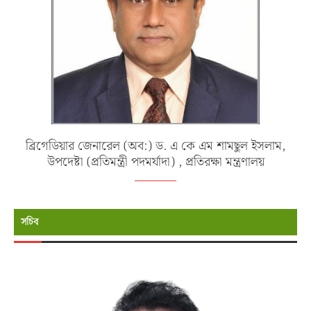
ব্রিগেডিয়ার জেনারেল (অব:) ড. এ কে এম শামছুল ইসলাম,
উপদেষ্টা (প্রতিমন্ত্রী পদমর্যাদা) , প্রতিরক্ষা মন্ত্রণালয়
সচিব