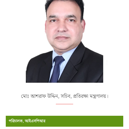
মোঃ আশরাফ উদ্দিন, সচিব, প্রতিরক্ষা মন্ত্রণালয়।
পরিচালক, আইএসপিআর