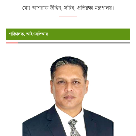
মোঃ আশরাফ উদ্দিন, সচিব, প্রতিরক্ষা মন্ত্রণালয়।
পরিচালক, আইএসপিআর