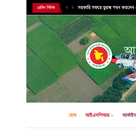
সরকারি সফরে তুরস্ক গমন করলেন সে
ব্রেকিং নিউজ
আন
প্রতির
হোম
আইএসপিআর
আর্কাই