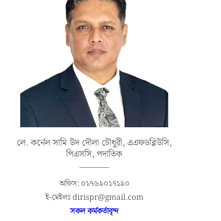
লে. কর্নেল সামি উদ দৌলা চৌধুরী, এএফডব্লিউসি,
পিএসসি, পদাতিক
অফিস: ০১৭৬৯০১৭১৯০
ই-মেইলঃ dirispr@gmail.com
সকল কর্মকর্তাবৃন্দ