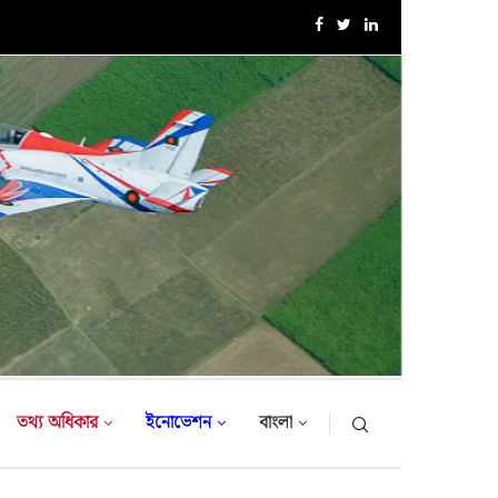
এক্সারসাইজ টাইগার লাইটনিং-২০২৬ এর উদ্বোধনী অনুষ্ঠান
তথ্য অধিকার
ইনোভেশন
বাংলা