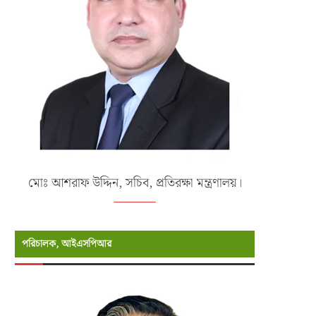
মোঃ আশরাফ উদ্দিন, সচিব, প্রতিরক্ষা মন্ত্রণালয়।
পরিচালক, আইএসপিআর