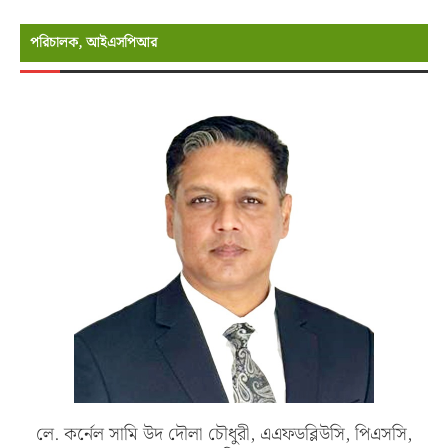
পরিচালক, আইএসপিআর
লে. কর্নেল সামি উদ দৌলা চৌধুরী, এএফডব্লিউসি, পিএসসি,