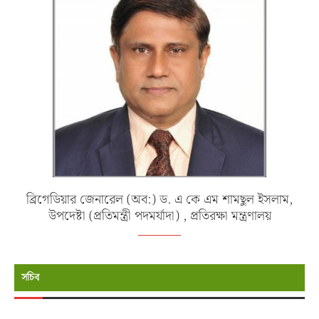
ব্রিগেডিয়ার জেনারেল (অব:) ড. এ কে এম শামছুল ইসলাম,
উপদেষ্টা (প্রতিমন্ত্রী পদমর্যাদা) , প্রতিরক্ষা মন্ত্রণালয়
সচিব