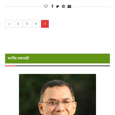
১
২
৩
৪
মাননীয় প্রধানমন্রী