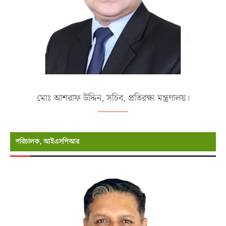
মোঃ আশরাফ উদ্দিন, সচিব, প্রতিরক্ষা মন্ত্রণালয়।
পরিচালক, আইএসপিআর