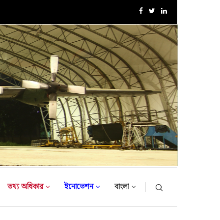
১৮-তম নৌবাহিনী প্রধান হিসেবে নিয়োগ পেলেন রিয়ার এডমিরাল...
তথ্য অধিকার
ইনোভেশন
বাংলা