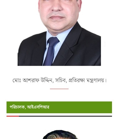
মোঃ আশরাফ উদ্দিন, সচিব, প্রতিরক্ষা মন্ত্রণালয়।
পরিচালক, আইএসপিআর