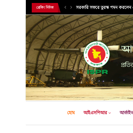
এক্সারসাইজ টাইগার লাইটনিং-২০২৬ এ
ব্রেকিং নিউজ
আন
প্রতির
হোম
আইএসপিআর
আর্কাই