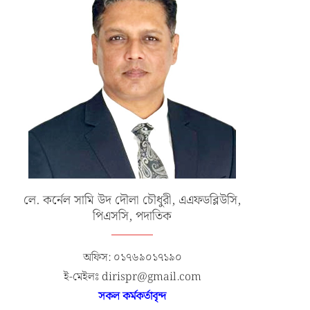
লে. কর্নেল সামি উদ দৌলা চৌধুরী, এএফডব্লিউসি,
পিএসসি, পদাতিক
অফিস: ০১৭৬৯০১৭১৯০
ই-মেইলঃ dirispr@gmail.com
সকল কর্মকর্তাবৃন্দ