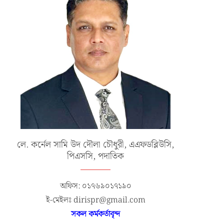
লে. কর্নেল সামি উদ দৌলা চৌধুরী, এএফডব্লিউসি,
পিএসসি, পদাতিক
অফিস: ০১৭৬৯০১৭১৯০
ই-মেইলঃ dirispr@gmail.com
সকল কর্মকর্তাবৃন্দ