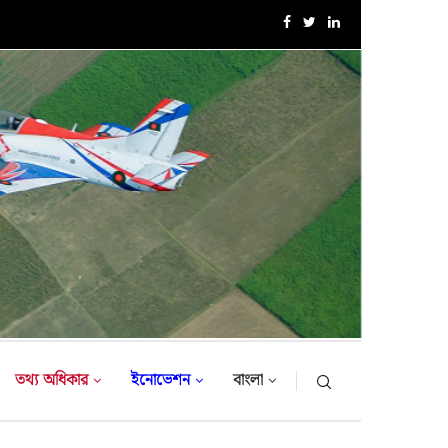
এক্সারসাইজ টাইগার লাইটনিং-২০২৬ এর উদ্বোধনী অনুষ্ঠান
তথ্য অধিকার
ইনোভেশন
বাংলা