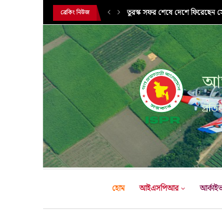
সরকারি সফরে তুরস্ক গমন করলেন সে
ব্রেকিং নিউজ
আন
প্রতির
হোম
আইএসপিআর
আর্কাই