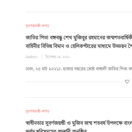
সুবর্ণজয়ন্তী কর্ণার
জাতির পিতা বঙ্গবন্ধু শেখ মুজিবুর রহমানের জন্মশতবার্ষিক
বাহিনীর বিভিন্ন বিমান ও হেলিকপ্টারের মাধ্যমে উড্ডয়ন শৈল
Author:
ডিসেম্বর ১৪, ২০২১
ঢাকা, ২৫ মার্চ ২০২১ঃ- হাজার বছরের শ্রেষ্ঠ বাঙ্গালী জাতির পিতা ব
সুবর্ণজয়ন্তী কর্ণার
স্বাধীনতার সুবর্ণজয়ন্তী ও মুজিব জন্ম শতবর্ষ উপলক্ষে ব
দুর্লভ ছবিসমূহের প্রদর্শনী অনুষ্ঠিত