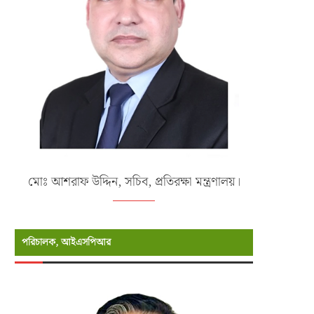
মোঃ আশরাফ উদ্দিন, সচিব, প্রতিরক্ষা মন্ত্রণালয়।
পরিচালক, আইএসপিআর