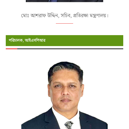
মোঃ আশরাফ উদ্দিন, সচিব, প্রতিরক্ষা মন্ত্রণালয়।
পরিচালক, আইএসপিআর