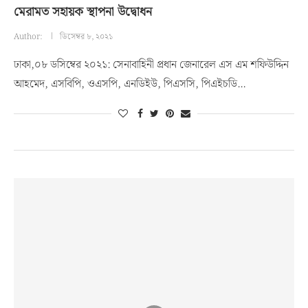
মেরামত সহায়ক স্থাপনা উদ্বোধন
Author:
ডিসেম্বর ৮, ২০২১
ঢাকা,০৮ ডসিম্বের ২০২১: সেনাবাহিনী প্রধান জেনারেল এস এম শফিউদ্দিন
আহমেদ, এসবিপি, ওএসপি, এনডিইউ, পিএসসি, পিএইচডি…